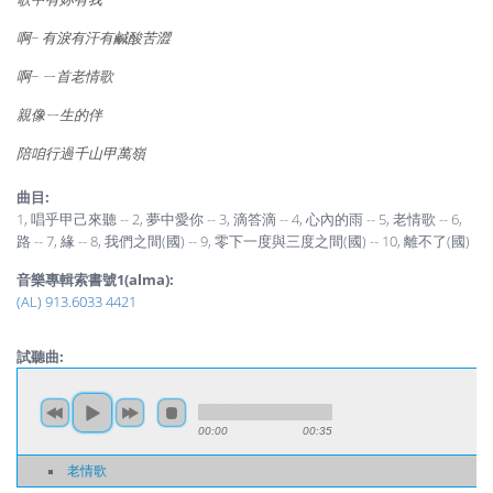
啊~ 有淚有汗有鹹酸苦澀
啊~ ㄧ首老情歌
親像ㄧ生的伴
陪咱行過千山甲萬嶺
曲目:
1, 唱乎甲己來聽 -- 2, 夢中愛你 -- 3, 滴答滴 -- 4, 心內的雨 -- 5, 老情歌 -- 6,
路 -- 7, 緣 -- 8, 我們之間(國) -- 9, 零下一度與三度之間(國) -- 10, 離不了(國)
音樂專輯索書號1(alma):
(AL) 913.6033 4421
試聽曲:
00:00
00:35
老情歌