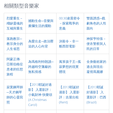
相關類型音樂家
烈愛重生－
00:30凌晨密令
雙面誘惑─戲
撼動生命─音樂與
殘缺靈魂的
－探索戰爭的
劇角色的人性
糜爛生活的擺動
互補與重生
意義
面向
落跑教宗─
神探亨特張－
為愛出走─政治壓
決殺令－非一
教宗身分的
便衣警察與人
迫的人心向背
般西部電影
人生省思
民的日常
阿蒙正傳-
為瑪格利特朗讀─
風箏孩子王─孤
全身藝術家的
亞斯伯格症
跨越時空藩籬的
寂夢想的現實
過去與現在-
患者的狂想
無私情感
體現
凝視瑪麗娜
旅程
【2013耶誕好過
寂寞鋼琴師
【2013耶誕好
【2013耶誕
影】 入選影評：
─天才鋼琴
過影】 入選影
好過影】 入
小氣財神-快樂頌
師的心靈寫
評：吉屋出租
選影評：巴西
(A Christmas
照
(Rent)
(Brazil)
Carol)