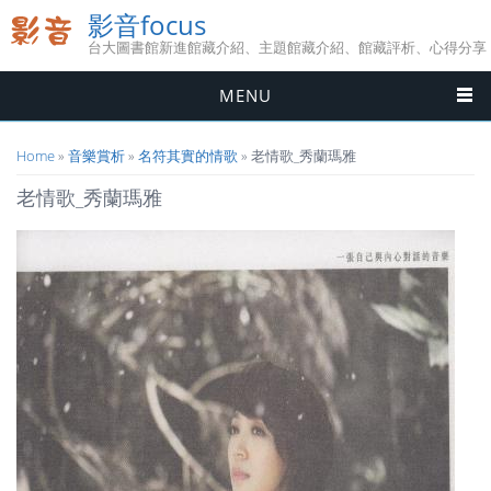
影音focus
台大圖書館新進館藏介紹、主題館藏介紹、館藏評析、心得分享
MENU
您在這裡
Home
»
音樂賞析
»
名符其實的情歌
» 老情歌_秀蘭瑪雅
老情歌_秀蘭瑪雅
3801577.jpg