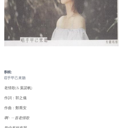
專輯:
唱乎甲己來聽
老情歌(& 葉諾帆)
作詞：郭之儀
作曲：鄭喬安
啊~ ㄧ首老情歌
歌中有妳有我