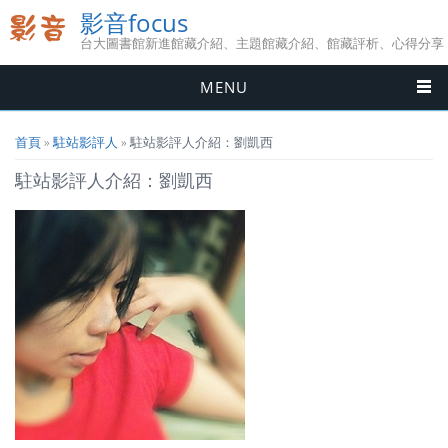
影音focus
台大圖書館新進館藏介紹、主題館藏介紹、館藏評析、心得分享
MENU
您在這裡
首頁
»
駐站影評人
» 駐站影評人介紹：劉凱西
駐站影評人介紹：劉凱西