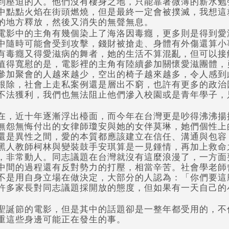
到壓迫的人。他們沒有棲身之地，只能靠著微薄的薪水勉
中點點火焰在街頭燃燒，但是最終一定會被撲滅，我想這
的地方釋放，然後又消失的無聲無息。
電影中的主角有幾個染上了海洛因毒癮，更多則是得到愛
中隨時可能會受到攻擊，錢財被搶走、身體有外傷還算小
有毒癮又得愛滋病的舞者，她的生活不算混亂，但可以接
值得寬慰的是，電影裡的主角有陸續參加關懷愛滋團體，
參加聚會的人越來越少，空出的椅子越來越多，令人感到
根除，社會上走私案例還是層出不窮，也許有更多的政治
不法獲利，我們也無法阻止他們滲入校園或是青年學子，
在，近十年逐漸浮出檯面，而今年在台灣更是吵得沸沸揚
無怨無悔付出的女律師瓊安與她的女伴莫琳，她們個性上
還是異性之間，愛的本質都應該建立在信任、溝通與包容
黑人教師柯林與變裝鼓手安琪算是一見鍾情，再加上救命
，非常動人。同志議題在台灣就沒有這麼浪漫了，一方面
中間的過程還有反對勢力的打壓，相當辛苦。社會學老師
不是用自身立場在做決定，大部分的人認為：「你們要這
許多家長對同志議題採開放的態度，但如果有一天自己的
聖誕節的電影，但是其中的話題卻是一整年都受用的，不
重這些身邊可能正在發生的事。