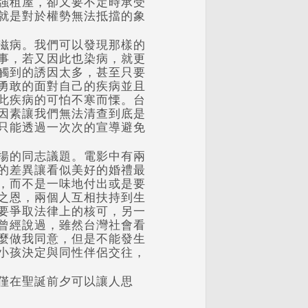
強租屋，卻又要不定時承受
就是對於權勢無法抵擋的象
滋病。我們可以發現那樣的
事，若又因此也染病，就更
觸到的誘因太多，甚至只要
勇敢的面對自己的疾病並且
此疾病的可怕不寒而慄。台
因素讓我們無法清查到底是
只能透過一次次的宣導避免
揚的同志議題。電影中有兩
的差異讓看似美好的婚禮最
，而不是一味地付出或是要
之恩，兩個人互相扶持到生
要爭取法律上的核可，另一
曾經說過，雖然台灣社會看
麼做我同意，但是不能發生
小孩決定與同性伴侶交往，
僅在聖誕前夕可以讓人思