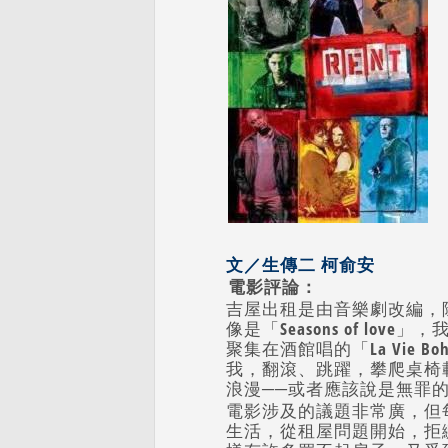
文／生傳二 柯俞安
電影評論：
吉屋出租是由音樂劇改編，
像是「Seasons of 
聚集在酒館唱的「La Vie
我，翻滾、跳躍，攀爬桌椅
浪漫──或者應該說是無罪
電影涉及的議題非常廣，但
生活，從租屋問題開始，拒