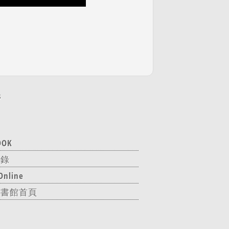
s
OOK
目錄
nline
圖書館首頁