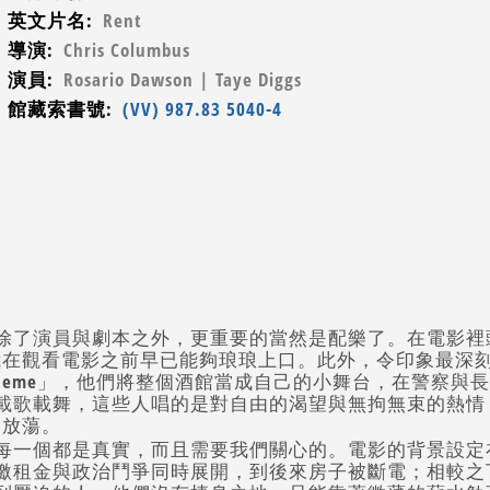
英文片名:
Rent
導演:
Chris Columbus
演員:
Rosario Dawson | Taye Diggs
館藏索書號:
(VV) 987.83 5040-4
除了演員與劇本之外，更重要的當然是配樂了。在電影裡
love」，我在觀看電影之前早已能夠琅琅上口。此外，令印象
 Boheme」，他們將整個酒館當成自己的小舞台，在警察
載歌載舞，這些人唱的是對自由的渴望與無拘無束的熱情
的放蕩。
每一個都是真實，而且需要我們關心的。電影的背景設定
繳租金與政治鬥爭同時展開，到後來房子被斷電；相較之