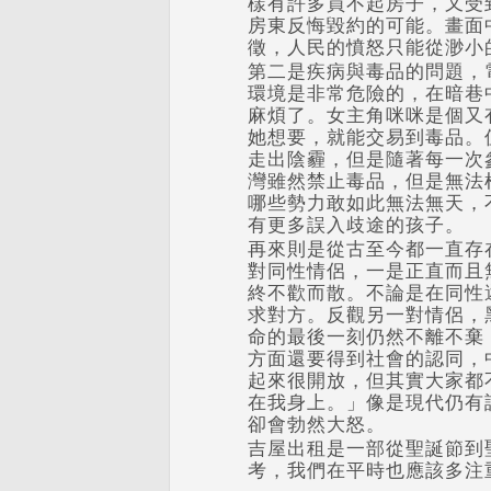
樣有許多買不起房子，又受
房東反悔毀約的可能。畫面
徵，人民的憤怒只能從渺小
第二是疾病與毒品的問題，
環境是非常危險的，在暗巷
麻煩了。女主角咪咪是個又
她想要，就能交易到毒品。
走出陰霾，但是隨著每一次
灣雖然禁止毒品，但是無法
哪些勢力敢如此無法無天，
有更多誤入歧途的孩子。
再來則是從古至今都一直存
對同性情侶，一是正直而且
終不歡而散。不論是在同性
求對方。反觀另一對情侶，
命的最後一刻仍然不離不棄
方面還要得到社會的認同，
起來很開放，但其實大家都
在我身上。」像是現代仍有
卻會勃然大怒。
吉屋出租是一部從聖誕節到
考，我們在平時也應該多注