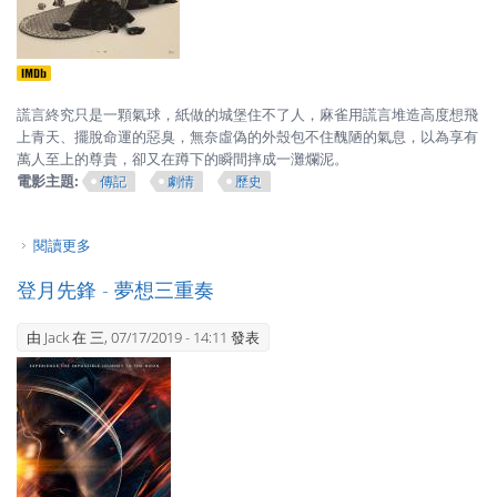
謊言終究只是一顆氣球，紙做的城堡住不了人，麻雀用謊言堆造高度想飛
上青天、擺脫命運的惡臭，無奈虛偽的外殼包不住醜陋的氣息，以為享有
萬人至上的尊貴，卻又在蹲下的瞬間摔成一灘爛泥。
電影主題:
傳記
劇情
歷史
閱讀更多
關於真寵 - 慾望是鬥爭的起點
登月先鋒 - 夢想三重奏
由
Jack
在 三, 07/17/2019 - 14:11 發表