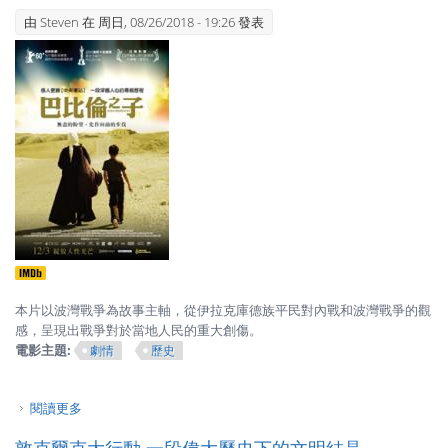
由
Steven
在 周日, 08/26/2018 - 19:26 發表
本片以波灣戰爭為故事主軸，從伊拉克庫德族平民對內戰和波灣戰爭的觀
感，呈現出戰爭對於當地人民的重大創傷。
電影主題:
劇情
歷史
閱讀更多
關於巴比倫之子–殘酷的尋親之旅
敦克爾克大行動 一段偉大歷史下的文明結晶