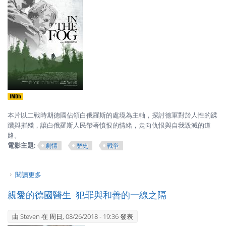
本片以二戰時期德國佔領白俄羅斯的處境為主軸，探討德軍對於人性的蹂
躪與摧殘，讓白俄羅斯人民帶著憤恨的情緒，走向仇恨與自我毀滅的道
路。
電影主題:
劇情
歷史
戰爭
閱讀更多
關於在霧中–戰爭中理性與感性的矛盾
親愛的德國醫生–犯罪與和善的一線之隔
由
Steven
在 周日, 08/26/2018 - 19:36 發表