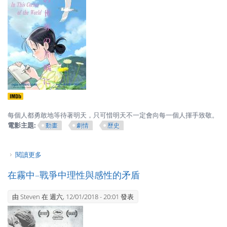
每個人都勇敢地等待著明天，只可惜明天不一定會向每一個人揮手致敬。
電影主題:
動畫
劇情
歷史
閱讀更多
關於謝謝你，在世界的角落找到我 - 明天是否是承諾的未來？
在霧中–戰爭中理性與感性的矛盾
由
Steven
在 週六, 12/01/2018 - 20:01 發表