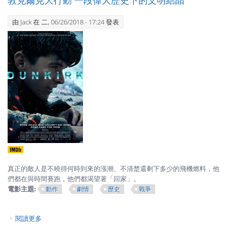
由
Jack
在 二, 06/26/2018 - 17:24 發表
真正的敵人是不曉得何時到來的漲潮、不清楚還剩下多少的飛機燃料，他
們都在與時間賽跑，他們都渴望著「回家」。
電影主題:
動作
劇情
歷史
戰爭
閱讀更多
關於敦克爾克大行動 一段偉大歷史下的文明結晶