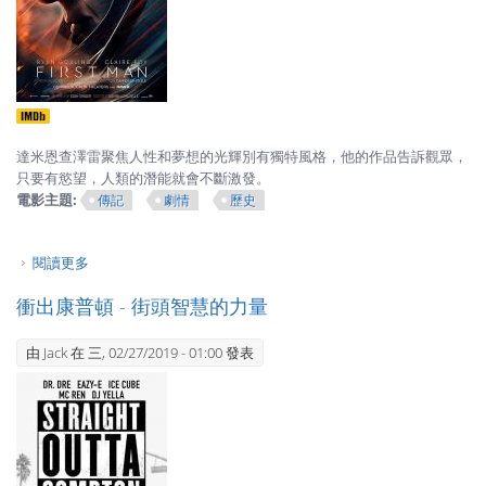
達米恩查澤雷聚焦人性和夢想的光輝別有獨特風格，他的作品告訴觀眾，
只要有慾望，人類的潛能就會不斷激發。
電影主題:
傳記
劇情
歷史
閱讀更多
關於登月先鋒 - 夢想三重奏
衝出康普頓 - 街頭智慧的力量
由
Jack
在 三, 02/27/2019 - 01:00 發表