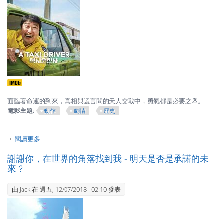
面臨著命運的到來，真相與謊言間的天人交戰中，勇氣都是必要之舉。
電影主題:
動作
劇情
歷史
閱讀更多
關於我只是個計程車司機 - 角色重量堆疊故事力道
謝謝你，在世界的角落找到我 - 明天是否是承諾的未
來？
由
Jack
在 週五, 12/07/2018 - 02:10 發表