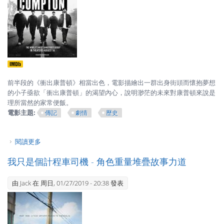
前半段的《衝出康普頓》相當出色，電影描繪出一群出身街頭而懷抱夢想
的小子亟欲「衝出康普頓」的渴望內心，說明渺茫的未來對康普頓來說是
理所當然的家常便飯。
電影主題:
傳記
劇情
歷史
閱讀更多
關於衝出康普頓 - 街頭智慧的力量
我只是個計程車司機 - 角色重量堆疊故事力道
由
Jack
在 周日, 01/27/2019 - 20:38 發表