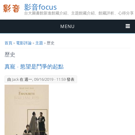
影音focus
台大圖書館新進館藏介紹、主題館藏介紹、館藏評析、心得分享
MENU
您在這裡
首頁
»
電影評論
»
主題
» 歷史
歷史
真寵 - 慾望是鬥爭的起點
由
Jack
在 週一, 09/16/2019 - 11:59 發表