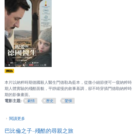
本片以納粹時期德國殺人醫生門德勒為藍本，從微小細節便可一窺納粹時
期人體實驗的殘酷面貌，平靜緩慢的敘事基調，卻不時穿插門德勒納粹時
期的影像畫面。
電影主題:
劇情
歷史
驚悚
閱讀更多
關於親愛的德國醫生–犯罪與和善的一線之隔
巴比倫之子–殘酷的尋親之旅