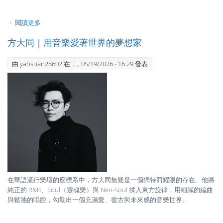
閱讀更多
關於聲而不凡—音樂人文薈萃
方大同｜用音樂愛著世界的夢想家
由
yahsuan28602
在 二, 05/19/2026 - 16:29 發表
在華語流行樂壇的座標系中，方大同無疑是一個獨特而耀眼的存在。他將
純正的 R&B、Soul（靈魂樂）與 Neo-Soul 揉入東方旋律，用細膩的編曲
與鬆弛的唱腔，勾勒出一個充滿愛、復古與未來感的音樂世界。