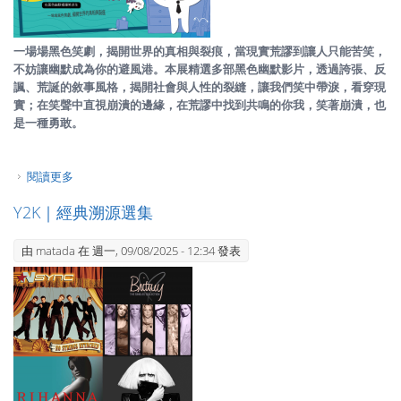
一場場黑色笑劇，揭開世界的真相與裂痕，當現實荒謬到讓人只能苦笑，
不妨讓幽默成為你的避風港。本展精選多部黑色幽默影片，透過誇張、反
諷、荒誕的敘事風格，揭開社會與人性的裂縫，讓我們笑中帶淚，看穿現
實；在笑聲中直視崩潰的邊緣，在荒謬中找到共鳴的你我，笑著崩潰，也
是一種勇敢。
閱讀更多
關於笑著崩潰也沒關係—在黑色幽默裡爆笑求生
Y2K｜經典溯源選集
由
matada
在 週一, 09/08/2025 - 12:34 發表