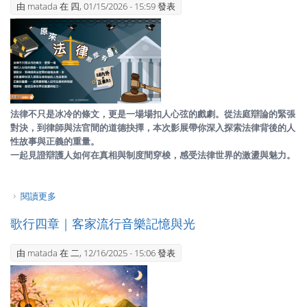
由
matada
在 四, 01/15/2026 - 15:59 發表
法律不只是冰冷的條文，更是一場場扣人心弦的戲劇。從法庭辯論的緊張
對決，到律師與法官間的道德抉擇，本次影展帶你深入探索法律背後的人
性故事與正義的重量。
一起見證辯護人如何在真相與制度間穿梭，感受法律世界的激盪與魅力。
閱讀更多
關於原來法律那麼有戲—法庭內外的正義角力
歌行四章｜客家流行音樂記憶與光
由
matada
在 二, 12/16/2025 - 15:06 發表