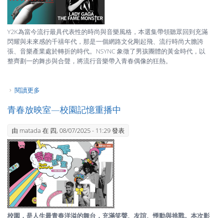
Y2K為當今流行最具代表性的時尚與音樂風格，本選集帶領聽眾回到充滿
閃耀與未來感的千禧年代，那是一個網路文化剛起飛、流行時尚大膽誇
張、音樂產業處於轉折的時代。NSYNC 象徵了男孩團體的黃金時代，以
整齊劃一的舞步與合聲，將流行音樂帶入青春偶像的狂熱。
閱讀更多
關於Y2K｜經典溯源選集
青春放映室—校園記憶重播中
由
matada
在 四, 08/07/2025 - 11:29 發表
校園，是人生最青春洋溢的舞台，充滿笑聲、友誼、悸動與挑戰。本次影