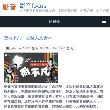
影音focus
台大圖書館新進館藏介紹、主題館藏介紹、館藏評析、心得分享
MENU
聲而不凡—音樂人文薈萃
由
yahsuan28602
在 四, 07/09/2026 - 10:01 發表
旋律的背後隱藏著刻骨銘心的生命印記。本次影展集結真人真事及
原創劇作，開箱那些在理想與現實掙扎、鮮為人知的生命樂章。有
的人克服障礙，用直覺捕捉音符；有的人則在成見的枷鎖中，用節
奏救贖自我。這裡沒有光鮮亮麗的舞臺，只有熱愛音樂的凡人，一
起看見在旋律背後的真實告白，共鳴那份聲而不凡的堅韌毅力。