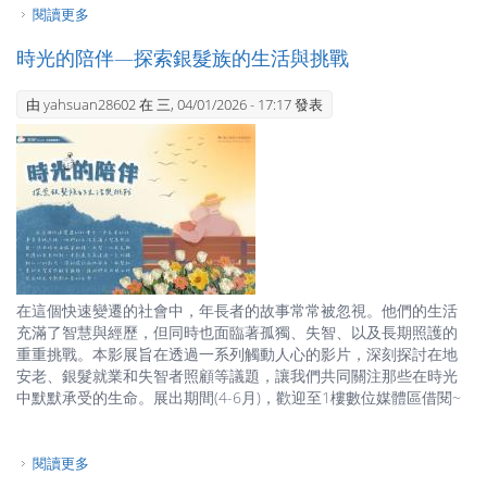
閱讀更多
關於方大同｜用音樂愛著世界的夢想家
時光的陪伴—探索銀髮族的生活與挑戰
由
yahsuan28602
在 三, 04/01/2026 - 17:17 發表
在這個快速變遷的社會中，年長者的故事常常被忽視。他們的生活
充滿了智慧與經歷，但同時也面臨著孤獨、失智、以及長期照護的
重重挑戰。本影展旨在透過一系列觸動人心的影片，深刻探討在地
安老、銀髮就業和失智者照顧等議題，讓我們共同關注那些在時光
中默默承受的生命。展出期間(4-6月)，歡迎至1樓數位媒體區借閱~
閱讀更多
關於時光的陪伴—探索銀髮族的生活與挑戰