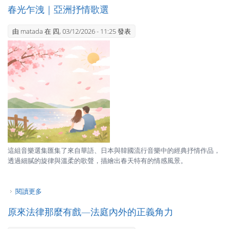
春光乍洩｜亞洲抒情歌選
由
matada
在 四, 03/12/2026 - 11:25 發表
這組音樂選集匯集了來自華語、日本與韓國流行音樂中的經典抒情作品，
透過細膩的旋律與溫柔的歌聲，描繪出春天特有的情感風景。
閱讀更多
關於春光乍洩｜亞洲抒情歌選
原來法律那麼有戲—法庭內外的正義角力