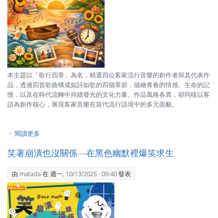
本主題以「歌行四章」為名，精選四位客家流行音樂的創作者與其代表作
品，透過四首歌曲構成如詩如歌的四個章節，描繪青春的情感、生命的記
憶，以及在時代流轉中持續發光的文化力量。作品風格各異，卻同樣以客
語為創作核心，展現客家音樂在當代流行語境中的多元面貌。
閱讀更多
關於歌行四章｜客家流行音樂記憶與光
笑著崩潰也沒關係—在黑色幽默裡爆笑求生
由
matada
在 週一, 10/13/2025 - 09:40 發表